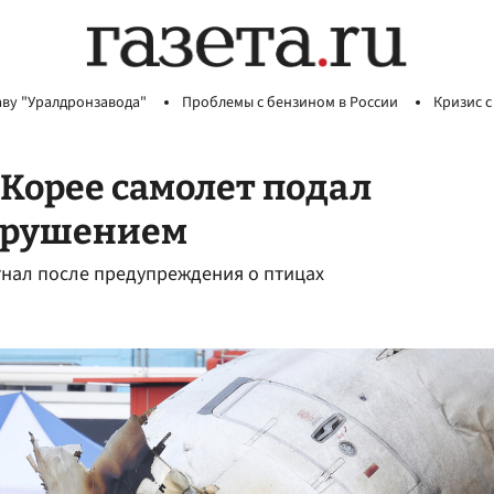
аву "Уралдронзавода"
Проблемы с бензином в России
Кризис с
Корее самолет подал
 крушением
гнал после предупреждения о птицах