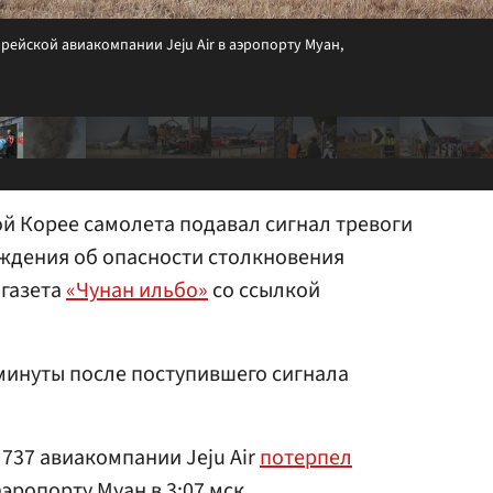
рейской авиакомпании Jeju Air в аэропорту Муан,
й Корее самолета подавал сигнал тревоги
еждения об опасности столкновения
 газета
«Чунан ильбо»
со ссылкой
 минуты после поступившего сигнала
 737 авиакомпании Jeju Air
потерпел
ропорту Муан в 3:07 мск.