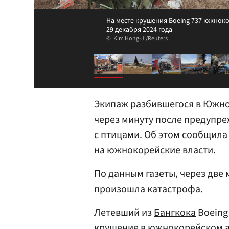
На месте крушения Boeing 737 южноко
29 декабря 2024 года
Kim Hong-Ji/Reuters
Экипаж разбившегося в Южно
через минуту после предупр
с птицами. Об этом сообщила
на южнокорейские власти.
По данным газеты, через две
произошла катастрофа.
Летевший из
Бангкока
Boeing
крушение в южнокорейском аэ