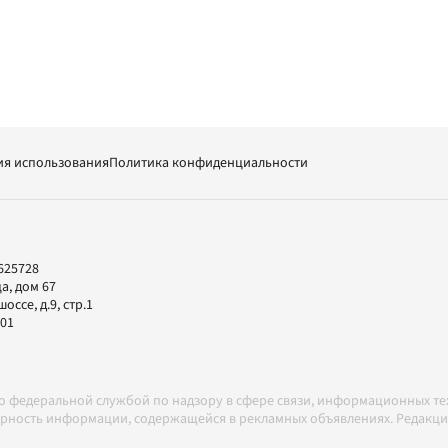
ия использования
Политика конфиденциальности
625728
а, дом 67
ссе, д.9, стр.1
-01
но федеральной службой по надзору в сфере связи, информационных т
товерность информации, содержащейся в рекламных объявлениях. Редак