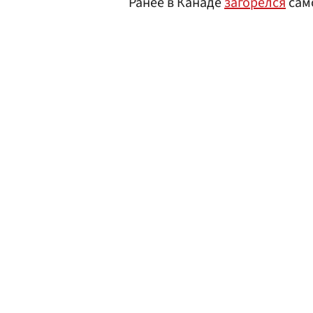
Ранее в Канаде
загорелся
сам