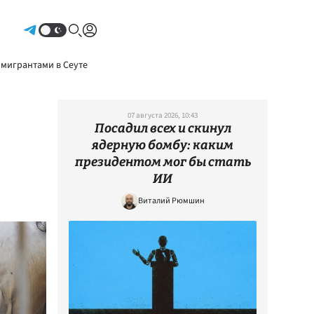
Авторизоваться
 мигрантами в Сеуте
07 августа 2026, 10:43
Посадил всех и скинул
ядерную бомбу: каким
президентом мог бы стать
ИИ
Виталий Рюмшин