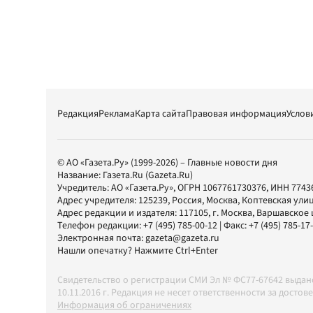
Редакция
Реклама
Карта сайта
Правовая информация
Услов
© АО «Газета.Ру» (1999-2026) – Главные новости дня
Название:
Газета.Ru
(Gazeta.Ru)
Учредитель:
АО «Газета.Ру»
, ОГРН 1067761730376, ИНН 7743
Адрес учредителя: 125239, Россия, Москва, Коптевская улиц
Адрес редакции и издателя:
117105
, г.
Москва
,
Варшавское шо
Телефон редакции:
+7 (495) 785-00-12
| Факс:
+7 (495) 785-17
Электронная почта:
gazeta@gazeta.ru
Нашли опечатку? Нажмите Ctrl+Enter
Свидетельство о регистрации СМИ Эл № ФС77-67642 выда
10.11.2016 г. Редакция не несет ответственности за дос
Информация об ограничениях