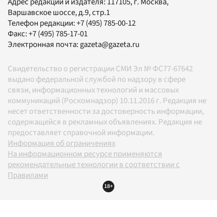
Адрес редакции и издателя:
117105
, г.
Москва
,
Варшавское шоссе, д.9, стр.1
Телефон редакции:
+7 (495) 785-00-12
Факс:
+7 (495) 785-17-01
Электронная почта:
gazeta@gazeta.ru
Свидетельство о регистрации СМИ Эл № ФС77-67642
выдано федеральной службой по надзору в сфере
связи, информационных технологий и массовых
коммуникаций (Роскомнадзор) 10.11.2016 г. Редакция не
несет ответственности за достоверность информации,
содержащейся в рекламных объявлениях. Редакция не
предоставляет справочной информации.
Информация об ограничениях
На информационном ресурсе применяются
рекомендательные технологии в соответствии с
Правилами
18+