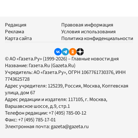
Редакция
Правовая информация
Реклама
Условия использования
Карта сайта
Политика конфиденциальности
© АО «Газета.Ру» (1999-2026) – Главные новости дня
Название:
Газета.Ru
(Gazeta.Ru)
Учредитель:
АО «Газета.Ру»
, ОГРН 1067761730376, ИНН
7743625728
Адрес учредителя: 125239, Россия, Москва, Коптевская
улица, дом 67
Адрес редакции и издателя:
117105
, г.
Москва
,
Варшавское шоссе, д.9, стр.1
Телефон редакции:
+7 (495) 785-00-12
Факс:
+7 (495) 785-17-01
Электронная почта:
gazeta@gazeta.ru