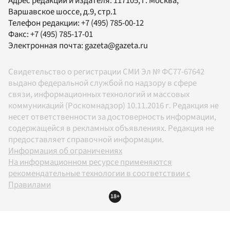
Адрес редакции и издателя:
117105
, г.
Москва
,
Варшавское шоссе, д.9, стр.1
Телефон редакции:
+7 (495) 785-00-12
Факс:
+7 (495) 785-17-01
Электронная почта:
gazeta@gazeta.ru
Свидетельство о регистрации СМИ Эл № ФС77-67642
выдано федеральной службой по надзору в сфере
связи, информационных технологий и массовых
коммуникаций (Роскомнадзор) 10.11.2016 г. Редакция не
несет ответственности за достоверность информации,
содержащейся в рекламных объявлениях. Редакция не
предоставляет справочной информации.
Информация об ограничениях
На информационном ресурсе применяются
рекомендательные технологии в соответствии с
Правилами
18+