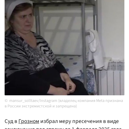
mansur_solltaev/Instagram (владелец компания Meta признана
в России экстремистской и запрещена)
Суд в
Грозном
избрал меру пресечения в виде