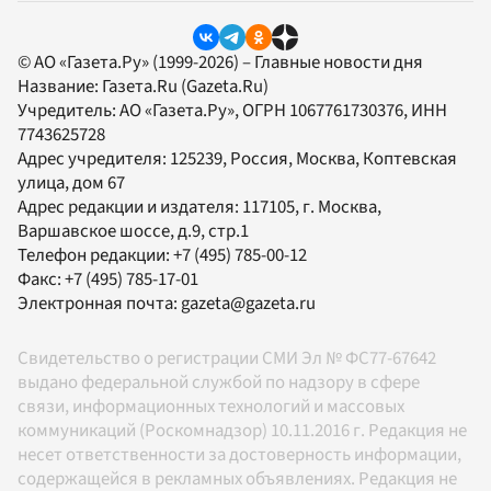
© АО «Газета.Ру» (1999-2026) – Главные новости дня
Название:
Газета.Ru
(Gazeta.Ru)
Учредитель:
АО «Газета.Ру»
, ОГРН 1067761730376, ИНН
7743625728
Адрес учредителя: 125239, Россия, Москва, Коптевская
улица, дом 67
Адрес редакции и издателя:
117105
, г.
Москва
,
Варшавское шоссе, д.9, стр.1
Телефон редакции:
+7 (495) 785-00-12
Факс:
+7 (495) 785-17-01
Электронная почта:
gazeta@gazeta.ru
Свидетельство о регистрации СМИ Эл № ФС77-67642
выдано федеральной службой по надзору в сфере
связи, информационных технологий и массовых
коммуникаций (Роскомнадзор) 10.11.2016 г. Редакция не
несет ответственности за достоверность информации,
содержащейся в рекламных объявлениях. Редакция не