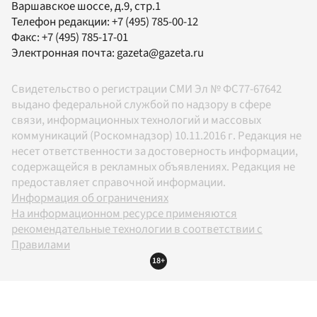
Варшавское шоссе, д.9, стр.1
Телефон редакции:
+7 (495) 785-00-12
Факс:
+7 (495) 785-17-01
Электронная почта:
gazeta@gazeta.ru
Свидетельство о регистрации СМИ Эл № ФС77-67642
выдано федеральной службой по надзору в сфере
связи, информационных технологий и массовых
коммуникаций (Роскомнадзор) 10.11.2016 г. Редакция не
несет ответственности за достоверность информации,
содержащейся в рекламных объявлениях. Редакция не
предоставляет справочной информации.
Информация об ограничениях
На информационном ресурсе применяются
рекомендательные технологии в соответствии с
Правилами
18+