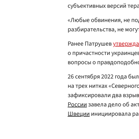
субъективных версий тер
«Любые обвинения, не по
разбирательства, не могу
Ранее Патрушев
утвержд
о причастности украинце
вопросы о правдоподобно
26 сентября 2022 года бы
на трех нитках «Северног
зафиксировали два взрыв
России
завела дело об ак
Швеции
инициировала ра