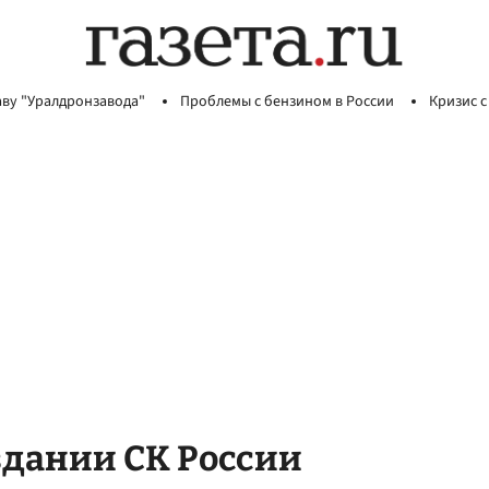
аву "Уралдронзавода"
Проблемы с бензином в России
Кризис с
здании СК России