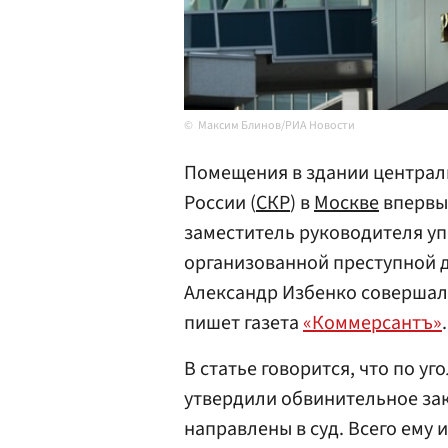
Максим Блинов/РИА Новости
Помещения в здании централ
России (
СКР
) в
Москве
впервые
заместитель руководителя у
организованной преступной 
Александр Избенко совершал
пишет газета
«Коммерсантъ»
.
В статье говорится, что по у
утвердили обвинительное за
направлены в суд. Всего ему