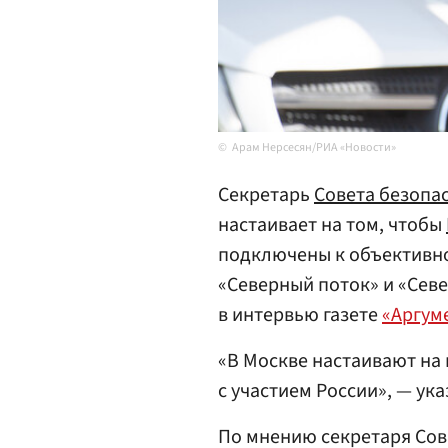
Арам Нерсесян/РИА «Новости»
Секретарь
Совета безопа
настаивает на том, чтобы
подключены к объективно
«Северный поток» и «Севе
в интервью газете
«Аргум
«В Москве настаивают на
с участием России», — ук
По мнению секретаря Сов