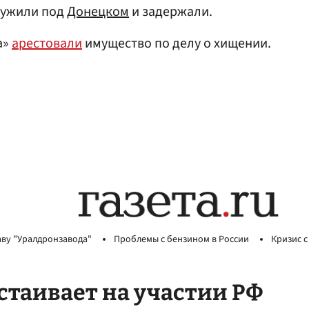
аружили под
Донецком
и задержали.
а»
арестовали
имущество по делу о хищении.
аву "Уралдронзавода"
Проблемы с бензином в России
Кризис с
стаивает на участии РФ