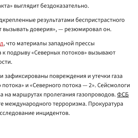
акта» выглядит бездоказательно.
дкрепленные результатами беспристрастного
т вызывать доверия», — резюмировал он.
ал
, что материалы западной прессы
в к подрыву «Северных потоков» вызывают
сти.
ли зафиксированы повреждения и утечки газа
о потока» и «Северного потока — 2». Сейсмологи
а на маршрутах пролегания газопроводов.
ФСБ
те международного терроризма. Прокуратура
сследование инцидентов.