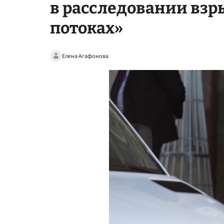
в расследовании взр
потоках»
Елена Агафонова