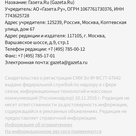
Название:
Газета.Ru
(Gazeta.Ru)
Учредитель:
АО «Газета.Ру»
, ОГРН 1067761730376, ИНН
7743625728
Адрес учредителя: 125239, Россия, Москва, Коптевская
улица, дом 67
Адрес редакции и издателя:
117105
, г.
Москва
,
Варшавское шоссе, д.9, стр.1
Телефон редакции:
+7 (495) 785-00-12
Факс:
+7 (495) 785-17-01
Электронная почта:
gazeta@gazeta.ru
Свидетельство о регистрации СМИ Эл № ФС77-67642
выдано федеральной службой по надзору в сфере
связи, информационных технологий и массовых
коммуникаций (Роскомнадзор) 10.11.2016 г. Редакция не
несет ответственности за достоверность информации,
содержащейся в рекламных объявлениях. Редакция не
предоставляет справочной информации.
Информация об ограничениях
На информационном ресурсе применяются