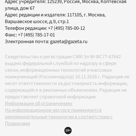
Адрес учредителя: 125239, Россия, Москва, Коптевская
улица, дом 67
Адрес редакции и издателя:
117105
, г.
Москва
,
Варшавское шоссе, д.9, стр.1
Телефон редакции:
+7 (495) 785-00-12
Факс:
+7 (495) 785-17-01
Электронная почта:
gazeta@gazeta.ru
Свидетельство о регистрации СМИ Эл № ФС77-67642
выдано федеральной службой по надзору в сфере
связи, информационных технологий и массовых
коммуникаций (Роскомнадзор) 10.11.2016 г. Редакция не
несет ответственности за достоверность информации,
содержащейся в рекламных объявлениях. Редакция не
предоставляет справочной информации.
Информация об ограничениях
На информационном ресурсе применяются
рекомендательные технологии в соответствии с
Правилами
18+