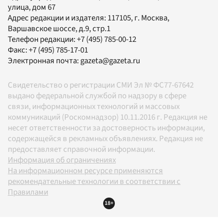
улица, дом 67
Адрес редакции и издателя:
117105
, г.
Москва
,
Варшавское шоссе, д.9, стр.1
Телефон редакции:
+7 (495) 785-00-12
Факс:
+7 (495) 785-17-01
Электронная почта:
gazeta@gazeta.ru
Свидетельство о регистрации СМИ Эл № ФС77-67642
выдано федеральной службой по надзору в сфере
связи, информационных технологий и массовых
коммуникаций (Роскомнадзор) 10.11.2016 г. Редакция не
несет ответственности за достоверность информации,
содержащейся в рекламных объявлениях. Редакция не
предоставляет справочной информации.
Информация об ограничениях
На информационном ресурсе применяются
рекомендательные технологии в соответствии с
Правилами
18+