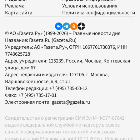
Реклама
Условия использования
Карта сайта
Политика конфиденциальности
© АО «Газета.Ру» (1999-2026) – Главные новости дня
Название:
Газета.Ru
(Gazeta.Ru)
Учредитель:
АО «Газета.Ру»
, ОГРН 1067761730376, ИНН
7743625728
Адрес учредителя: 125239, Россия, Москва, Коптевская
улица, дом 67
Адрес редакции и издателя:
117105
, г.
Москва
,
Варшавское шоссе, д.9, стр.1
Телефон редакции:
+7 (495) 785-00-12
Факс:
+7 (495) 785-17-01
Электронная почта:
gazeta@gazeta.ru
Свидетельство о регистрации СМИ Эл № ФС77-67642
выдано федеральной службой по надзору в сфере
связи, информационных технологий и массовых
коммуникаций (Роскомнадзор) 10.11.2016 г. Редакция не