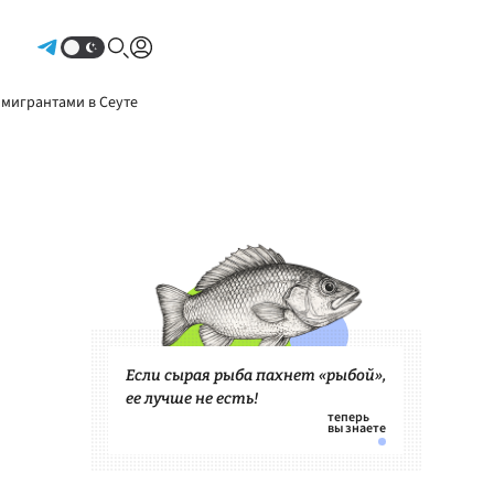
Авторизоваться
 мигрантами в Сеуте
Если сырая рыба пахнет «рыбой»,
ее лучше не есть!