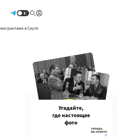
Авторизоваться
 мигрантами в Сеуте
Угадайте,
где настоящее
фото