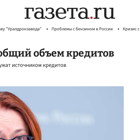
аву "Уралдронзавода"
Проблемы с бензином в России
Кризис с
общий объем кредитов
лужат источником кредитов