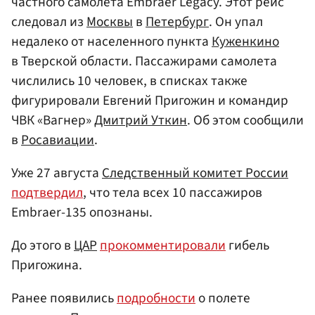
частного самолета Embraer Legacy. Этот рейс
следовал из
Москвы
в
Петербург
. Он упал
недалеко от населенного пункта
Куженкино
в Тверской области. Пассажирами самолета
числились 10 человек, в списках также
фигурировали Евгений Пригожин и командир
ЧВК «Вагнер»
Дмитрий Уткин
. Об этом сообщили
в
Росавиации
.
Уже 27 августа
Следственный комитет России
подтвердил
, что тела всех 10 пассажиров
Embraer-135 опознаны.
До этого в
ЦАР
прокомментировали
гибель
Пригожина.
Ранее появились
подробности
о полете