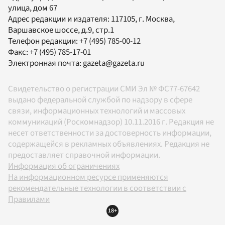
улица, дом 67
Адрес редакции и издателя:
117105
, г.
Москва
,
Варшавское шоссе, д.9, стр.1
Телефон редакции:
+7 (495) 785-00-12
Факс:
+7 (495) 785-17-01
Электронная почта:
gazeta@gazeta.ru
Свидетельство о регистрации СМИ Эл № ФС77-67642
выдано федеральной службой по надзору в сфере
связи, информационных технологий и массовых
коммуникаций (Роскомнадзор) 10.11.2016 г. Редакция не
несет ответственности за достоверность информации,
содержащейся в рекламных объявлениях. Редакция не
предоставляет справочной информации.
Информация об ограничениях
На информационном ресурсе применяются
рекомендательные технологии в соответствии с
Правилами
18+