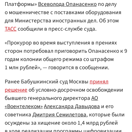
Платформы»
Всеволода Опанасенко
по делу
о мошенничестве с поставками оборудования
для Министерства иностранных дел. Об этом
ТАСС
сообщили в пресс-службе суда.
«Прокурор во время выступления в прениях
сторон потребовал приговорить Опанасенко к 9
годам колонии общего режима со штрафом
1 млн рублей», — говорится в сообщении.
Ранее Бабушкинский суд Москвы
принял
решение
об условно-досрочном освобождении
бывшего генерального директора
АО
«Воентелеком»
Александра Давыдова
и его
советника
Дмитрия Семилетова
, которые были
осуждены за хищение около 1,4 млрд рублей
в ходе реализации программы цифровизации