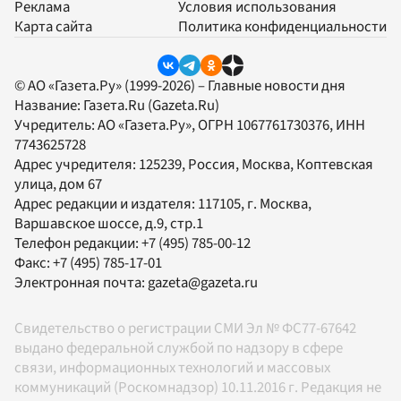
Реклама
Условия использования
Карта сайта
Политика конфиденциальности
© АО «Газета.Ру» (1999-2026) – Главные новости дня
Название:
Газета.Ru
(Gazeta.Ru)
Учредитель:
АО «Газета.Ру»
, ОГРН 1067761730376, ИНН
7743625728
Адрес учредителя: 125239, Россия, Москва, Коптевская
улица, дом 67
Адрес редакции и издателя:
117105
, г.
Москва
,
Варшавское шоссе, д.9, стр.1
Телефон редакции:
+7 (495) 785-00-12
Факс:
+7 (495) 785-17-01
Электронная почта:
gazeta@gazeta.ru
Свидетельство о регистрации СМИ Эл № ФС77-67642
выдано федеральной службой по надзору в сфере
связи, информационных технологий и массовых
коммуникаций (Роскомнадзор) 10.11.2016 г. Редакция не