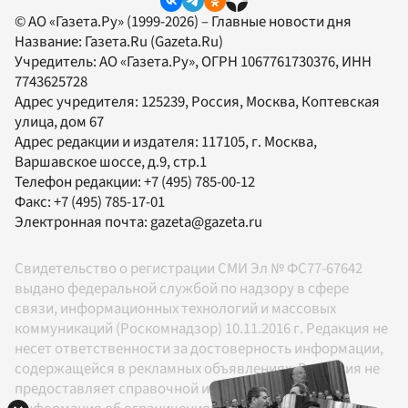
© АО «Газета.Ру» (1999-2026) – Главные новости дня
Название:
Газета.Ru
(Gazeta.Ru)
Учредитель:
АО «Газета.Ру»
, ОГРН 1067761730376, ИНН
7743625728
Адрес учредителя: 125239, Россия, Москва, Коптевская
улица, дом 67
Адрес редакции и издателя:
117105
, г.
Москва
,
Варшавское шоссе, д.9, стр.1
Телефон редакции:
+7 (495) 785-00-12
Факс:
+7 (495) 785-17-01
Электронная почта:
gazeta@gazeta.ru
Свидетельство о регистрации СМИ Эл № ФС77-67642
выдано федеральной службой по надзору в сфере
связи, информационных технологий и массовых
коммуникаций (Роскомнадзор) 10.11.2016 г. Редакция не
несет ответственности за достоверность информации,
содержащейся в рекламных объявлениях. Редакция не
предоставляет справочной информации.