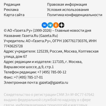
Редакция
Правовая информация
Реклама
Условия использования
Карта сайта
Политика конфиденциальности
© АО «Газета.Ру» (1999-2026) – Главные новости дня
Название:
Газета.Ru
(Gazeta.Ru)
Учредитель:
АО «Газета.Ру»
, ОГРН 1067761730376, ИНН
7743625728
Адрес учредителя: 125239, Россия, Москва, Коптевская
улица, дом 67
Адрес редакции и издателя:
117105
, г.
Москва
,
Варшавское шоссе, д.9, стр.1
Телефон редакции:
+7 (495) 785-00-12
Факс:
+7 (495) 785-17-01
Электронная почта:
gazeta@gazeta.ru
Свидетельство о регистрации СМИ Эл № ФС77-67642
выдано федеральной службой по надзору в сфере
связи, информационных технологий и массовых