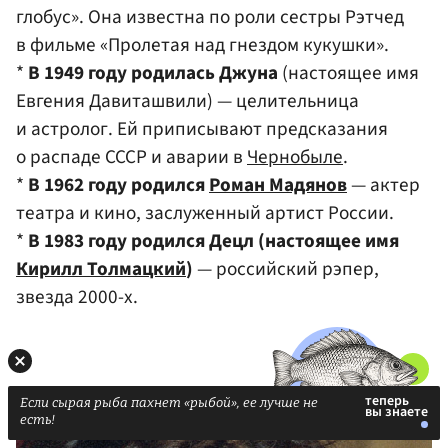
глобус». Она известна по роли сестры Рэтчед
в фильме «Пролетая над гнездом кукушки».
*
В 1949 году родилась Джуна
(настоящее имя
Евгения Давиташвили) — целительница
и астролог. Ей приписывают предсказания
о распаде СССР и аварии в
Чернобыле
.
*
В 1962 году родился
Роман Мадянов
— актер
театра и кино, заслуженный артист России.
*
В 1983 году родился Децл (настоящее имя
Кирилл Толмацкий
)
— российский рэпер,
звезда 2000-х.
Если сырая рыба пахнет «рыбой», ее лучше не
есть!