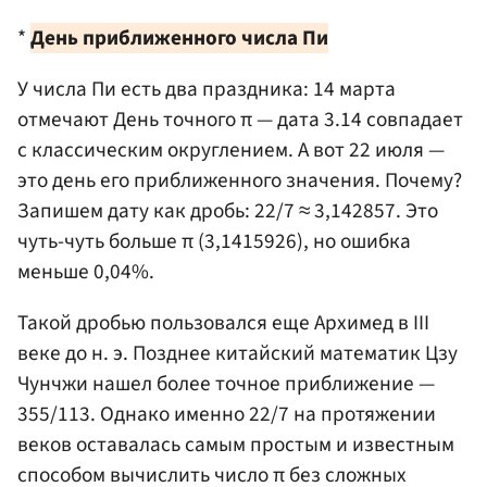
*
День приближенного числа Пи
У числа Пи есть два праздника: 14 марта
отмечают День точного π — дата 3.14 совпадает
с классическим округлением. А вот 22 июля —
это день его приближенного значения. Почему?
Запишем дату как дробь: 22/7 ≈ 3,142857. Это
чуть-чуть больше π (3,1415926), но ошибка
меньше 0,04%.
Такой дробью пользовался еще Архимед в III
веке до н. э. Позднее китайский математик Цзу
Чунчжи нашел более точное приближение —
355/113. Однако именно 22/7 на протяжении
веков оставалась самым простым и известным
способом вычислить число π без сложных