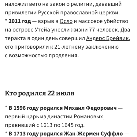
наложил вето на закон о религии, дававший
привилегии
Русской православной церкви
.
*
2011 год
— взрыв в
Осло
и массовое убийство
на острове Утейа унесли жизни 77 человек. Два
теракта в один день совершил
Андерс Брейвик
,
его приговорили к 21-летнему заключению
с возможностью продления.
Кто родился 22 июля
*
В 1596 году родился Михаил Федорович
—
первый царь из династии Романовых,
правивший с 1613 по 1645 год.
*
В 1713 году родился Жак-Жермен Суффло
—