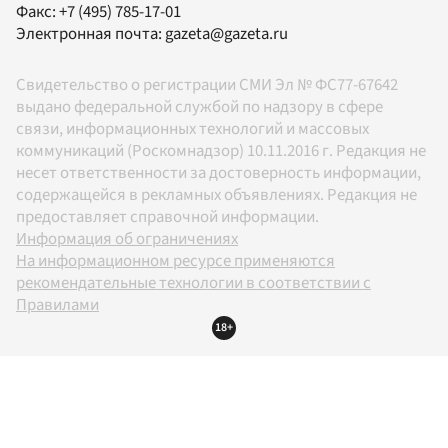
Факс:
+7 (495) 785-17-01
Электронная почта:
gazeta@gazeta.ru
Свидетельство о регистрации СМИ Эл № ФС77-67642
выдано федеральной службой по надзору в сфере
связи, информационных технологий и массовых
коммуникаций (Роскомнадзор) 10.11.2016 г. Редакция не
несет ответственности за достоверность информации,
содержащейся в рекламных объявлениях. Редакция не
предоставляет справочной информации.
Информация об ограничениях
На информационном ресурсе применяются
рекомендательные технологии в соответствии с
Правилами
18+