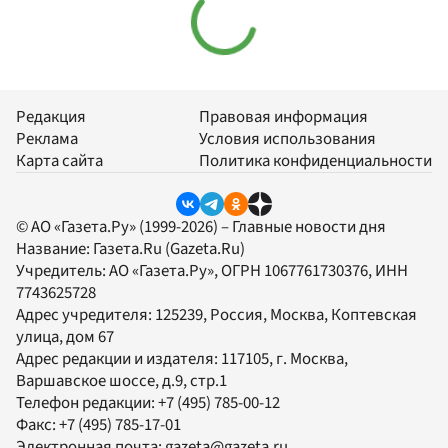
Редакция
Правовая информация
Реклама
Условия использования
Карта сайта
Политика конфиденциальности
© АО «Газета.Ру» (1999-2026) – Главные новости дня
Название:
Газета.Ru
(Gazeta.Ru)
Учредитель:
АО «Газета.Ру»
, ОГРН 1067761730376, ИНН
7743625728
Адрес учредителя: 125239, Россия, Москва, Коптевская
улица, дом 67
Адрес редакции и издателя:
117105
, г.
Москва
,
Варшавское шоссе, д.9, стр.1
Телефон редакции:
+7 (495) 785-00-12
Факс:
+7 (495) 785-17-01
Электронная почта:
gazeta@gazeta.ru