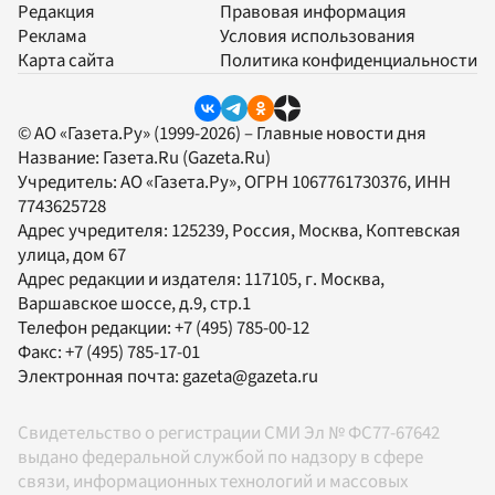
Редакция
Правовая информация
Реклама
Условия использования
Карта сайта
Политика конфиденциальности
© АО «Газета.Ру» (1999-2026) – Главные новости дня
Название:
Газета.Ru
(Gazeta.Ru)
Учредитель:
АО «Газета.Ру»
, ОГРН 1067761730376, ИНН
7743625728
Адрес учредителя: 125239, Россия, Москва, Коптевская
улица, дом 67
Адрес редакции и издателя:
117105
, г.
Москва
,
Варшавское шоссе, д.9, стр.1
Телефон редакции:
+7 (495) 785-00-12
Факс:
+7 (495) 785-17-01
Электронная почта:
gazeta@gazeta.ru
Свидетельство о регистрации СМИ Эл № ФС77-67642
выдано федеральной службой по надзору в сфере
связи, информационных технологий и массовых