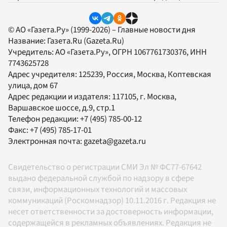
© АО «Газета.Ру» (1999-2026) – Главные новости дня
Название:
Газета.Ru
(Gazeta.Ru)
Учредитель:
АО «Газета.Ру»
, ОГРН 1067761730376, ИНН
7743625728
Адрес учредителя: 125239, Россия, Москва, Коптевская
улица, дом 67
Адрес редакции и издателя:
117105
, г.
Москва
,
Варшавское шоссе, д.9, стр.1
Телефон редакции:
+7 (495) 785-00-12
Факс:
+7 (495) 785-17-01
Электронная почта:
gazeta@gazeta.ru
Свидетельство о регистрации СМИ Эл № ФС77-67642
выдано федеральной службой по надзору в сфере
связи, информационных технологий и массовых
коммуникаций (Роскомнадзор) 10.11.2016 г. Редакция не
несет ответственности за достоверность информации,
содержащейся в рекламных объявлениях. Редакция не