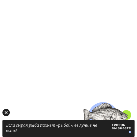
Если сырая рыба пахнет «рыбой», ее лучше не
есть!