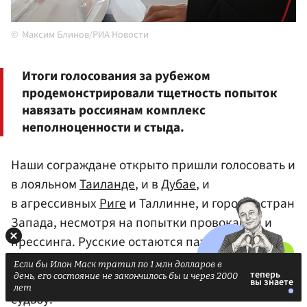
Максим Блинов/РИА Новости
Итоги голосования за рубежом
продемонстрировали тщетность попыток
навязать россиянам комплекс
неполноценности и стыда.
Наши сограждане открыто пришли голосовать и
в лояльном
Таиланде
, и в
Дубае
, и
в агрессивных
Риге
и Таллинне, и городах стран
Запада, несмотря на попытки провокаций и
прессинга. Русские остаются патриотами
в любой точке планеты, сохраняя связь
Если бы Илон Маск тратил по 1 млн долларов в
день, его состояние не закончилось бы и через 2000
с Россией и чувствуя ответственность за ее
лет
судьбу.