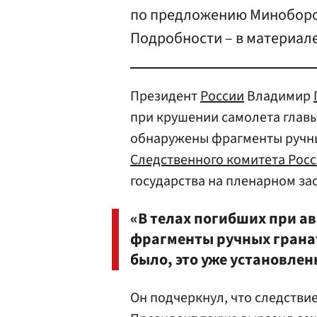
по предложению Миноборо
Подробности – в материале
Президент
России
Владимир
при крушении самолета глав
обнаружены фрагменты ручны
Следственного комитета Рос
государства на пленарном з
«В телах погибших при 
фрагменты ручных гранат
было, это уже установлен
Он подчеркнул, что следстви