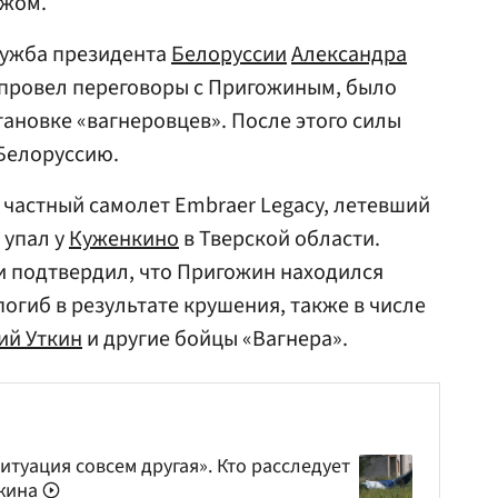
ежом.
лужба президента
Белоруссии
Александра
 провел переговоры с Пригожиным, было
тановке «вагнеровцев». После этого силы
Белоруссию.
а, частный самолет Embraer Legacy, летевший
 упал у
Куженкино
в Тверской области.
и подтвердил, что Пригожин находился
погиб в результате крушения, также в числе
ий Уткин
и другие бойцы «Вагнера».
итуация совсем другая». Кто расследует
ожина