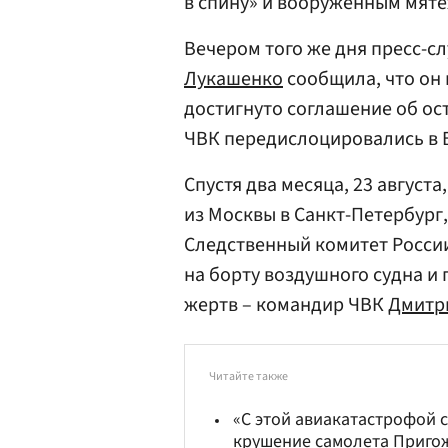
в спину» и вооруженным мят
Вечером того же дня пресс-с
Лукашенко
сообщила, что он
достигнуто соглашение об ос
ЧВК передислоцировались в 
Спустя два месяца, 23 август
из Москвы в Санкт-Петербург,
Следственный комитет Росси
на борту воздушного судна и 
жертв – командир ЧВК
Дмитр
Читайте также
«С этой авиакатастрофой с
крушение самолета Приг