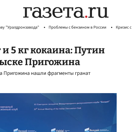
аву "Уралдронзавода"
Проблемы с бензином в России
Кризис с
и 5 кг кокаина: Путин
обыске Пригожина
та Пригожина нашли фрагменты гранат