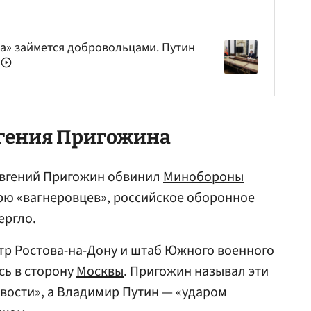
а» займется добровольцами. Путин
е
вгения Пригожина
 Евгений Пригожин обвинил
Минобороны
ерю «вагнеровцев», российское оборонное
ергло.
тр Ростова-на-Дону и штаб Южного военного
сь в сторону
Москвы
. Пригожин называл эти
вости», а Владимир Путин — «ударом