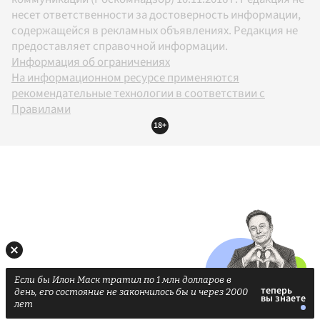
несет ответственности за достоверность информации,
содержащейся в рекламных объявлениях. Редакция не
предоставляет справочной информации.
Информация об ограничениях
На информационном ресурсе применяются
рекомендательные технологии в соответствии с
Правилами
18+
Если бы Илон Маск тратил по 1 млн долларов в
день, его состояние не закончилось бы и через 2000
лет