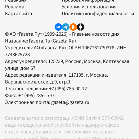
Реклама
Условия использования
Карта сайта
Политика конфиденциальности
© АО «Газета.Ру» (1999-2026) – Главные новости дня
Название:
Газета.Ru
(Gazeta.Ru)
Учредитель:
АО «Газета.Ру»
, ОГРН 1067761730376, ИНН
7743625728
Адрес учредителя: 125239, Россия, Москва, Коптевская
улица, дом 67
Адрес редакции и издателя:
117105
, г.
Москва
,
Варшавское шоссе, д.9, стр.1
Телефон редакции:
+7 (495) 785-00-12
Факс:
+7 (495) 785-17-01
Электронная почта:
gazeta@gazeta.ru
Свидетельство о регистрации СМИ Эл № ФС77-67642
выдано федеральной службой по надзору в сфере
связи, информационных технологий и массовых
коммуникаций (Роскомнадзор) 10.11.2016 г. Редакция не