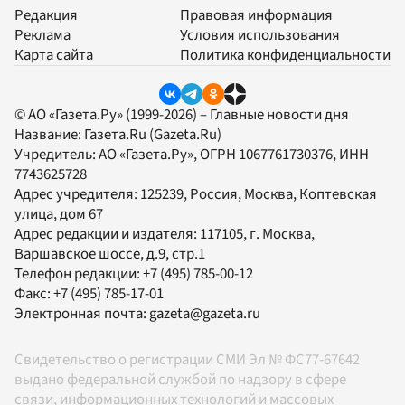
Редакция
Правовая информация
Реклама
Условия использования
Карта сайта
Политика конфиденциальности
© АО «Газета.Ру» (1999-2026) – Главные новости дня
Название:
Газета.Ru
(Gazeta.Ru)
Учредитель:
АО «Газета.Ру»
, ОГРН 1067761730376, ИНН
7743625728
Адрес учредителя: 125239, Россия, Москва, Коптевская
улица, дом 67
Адрес редакции и издателя:
117105
, г.
Москва
,
Варшавское шоссе, д.9, стр.1
Телефон редакции:
+7 (495) 785-00-12
Факс:
+7 (495) 785-17-01
Электронная почта:
gazeta@gazeta.ru
Свидетельство о регистрации СМИ Эл № ФС77-67642
выдано федеральной службой по надзору в сфере
связи, информационных технологий и массовых