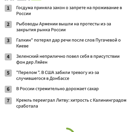
1
Госдума приняла закон о запрете на проживание в
России
2
Рыбоводы Армении вышли на протесты из-за
закрытия рынка России
3
Галкин* потерял дар речи после слов Пугачевой о
Киеве
4
Зеленский неприлично повел cебя в присутствии
фон дер Ляйен
5
"Перелом ". В США забили тревогу из-за
случившегося в Донбассе
6
В России стремительно дорожает сахар
7
Кремль переиграл Литву: хитрость с Калининградом
сработала