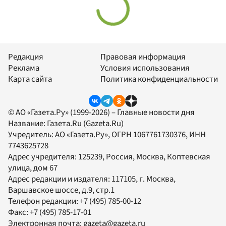
Редакция
Правовая информация
Реклама
Условия использования
Карта сайта
Политика конфиденциальности
© АО «Газета.Ру» (1999-2026) – Главные новости дня
Название:
Газета.Ru
(Gazeta.Ru)
Учредитель:
АО «Газета.Ру»
, ОГРН 1067761730376, ИНН
7743625728
Адрес учредителя: 125239, Россия, Москва, Коптевская
улица, дом 67
Адрес редакции и издателя:
117105
, г.
Москва
,
Варшавское шоссе, д.9, стр.1
Телефон редакции:
+7 (495) 785-00-12
Факс:
+7 (495) 785-17-01
Электронная почта:
gazeta@gazeta.ru