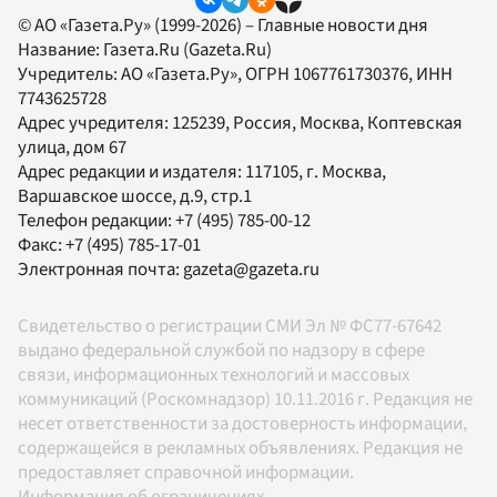
© АО «Газета.Ру» (1999-2026) – Главные новости дня
Название:
Газета.Ru
(Gazeta.Ru)
Учредитель:
АО «Газета.Ру»
, ОГРН 1067761730376, ИНН
7743625728
Адрес учредителя: 125239, Россия, Москва, Коптевская
улица, дом 67
Адрес редакции и издателя:
117105
, г.
Москва
,
Варшавское шоссе, д.9, стр.1
Телефон редакции:
+7 (495) 785-00-12
Факс:
+7 (495) 785-17-01
Электронная почта:
gazeta@gazeta.ru
Свидетельство о регистрации СМИ Эл № ФС77-67642
выдано федеральной службой по надзору в сфере
связи, информационных технологий и массовых
коммуникаций (Роскомнадзор) 10.11.2016 г. Редакция не
несет ответственности за достоверность информации,
содержащейся в рекламных объявлениях. Редакция не
предоставляет справочной информации.