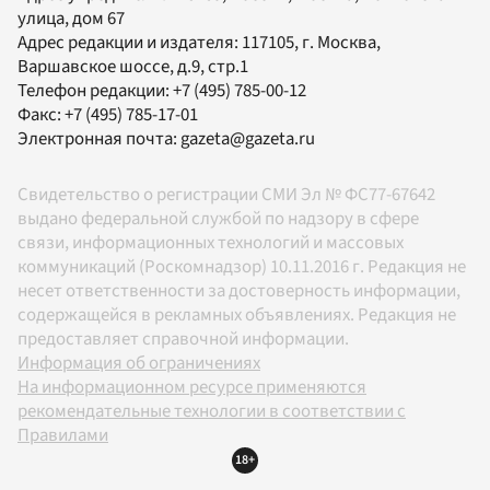
улица, дом 67
Адрес редакции и издателя:
117105
, г.
Москва
,
Варшавское шоссе, д.9, стр.1
Телефон редакции:
+7 (495) 785-00-12
Факс:
+7 (495) 785-17-01
Электронная почта:
gazeta@gazeta.ru
Свидетельство о регистрации СМИ Эл № ФС77-67642
выдано федеральной службой по надзору в сфере
связи, информационных технологий и массовых
коммуникаций (Роскомнадзор) 10.11.2016 г. Редакция не
несет ответственности за достоверность информации,
содержащейся в рекламных объявлениях. Редакция не
предоставляет справочной информации.
Информация об ограничениях
На информационном ресурсе применяются
рекомендательные технологии в соответствии с
Правилами
18+