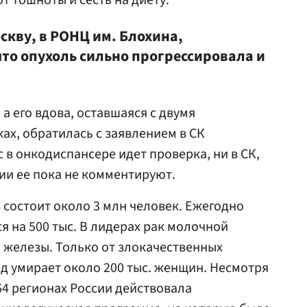
т тошноты и сесть на диету.
оскву, в РОНЦ им. Блохина,
что опухоль сильно прогрессировала и
 а его вдова, оставшаяся с двумя
ах, обратилась с заявлением в СК
 в онкодиспансере идет проверка, ни в СК,
ии ее пока не комментируют.
в состоит около 3 млн человек. Ежегодно
я на 500 тыс. В лидерах рак молочной
 железы. Только от злокачественных
д умирает около 200 тыс. женщин. Несмотря
 64 регионах России действовала