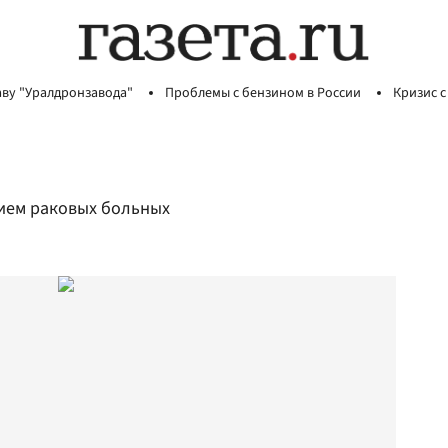
аву "Уралдронзавода"
Проблемы с бензином в России
Кризис с
нием раковых больных