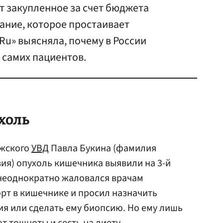
т закупленное за счет бюджета
ание, которое простаивает
Ru» выясняла, почему в России
 самих пациентов.
холь
ужского
УВД
Павла Букина (фамилия
вия) опухоль кишечника выявили на 3-й
н неоднократно жаловался врачам
рт в кишечнике и просил назначить
я или сделать ему биопсию. Но ему лишь