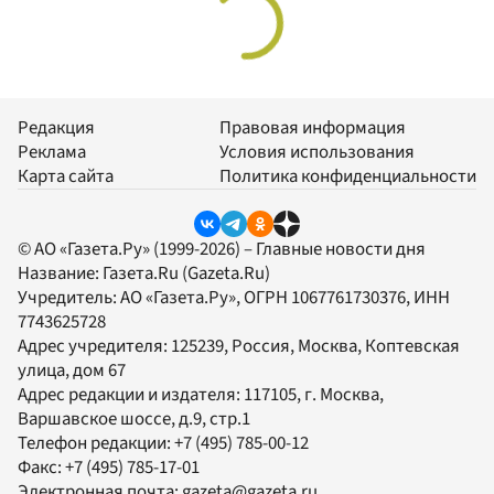
Редакция
Правовая информация
Реклама
Условия использования
Карта сайта
Политика конфиденциальности
© АО «Газета.Ру» (1999-2026) – Главные новости дня
Название:
Газета.Ru
(Gazeta.Ru)
Учредитель:
АО «Газета.Ру»
, ОГРН 1067761730376, ИНН
7743625728
Адрес учредителя: 125239, Россия, Москва, Коптевская
улица, дом 67
Адрес редакции и издателя:
117105
, г.
Москва
,
Варшавское шоссе, д.9, стр.1
Телефон редакции:
+7 (495) 785-00-12
Факс:
+7 (495) 785-17-01
Электронная почта:
gazeta@gazeta.ru