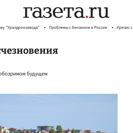
аву "Уралдронзавода"
Проблемы с бензином в России
Кризис с
счезновения
в обозримом будущем