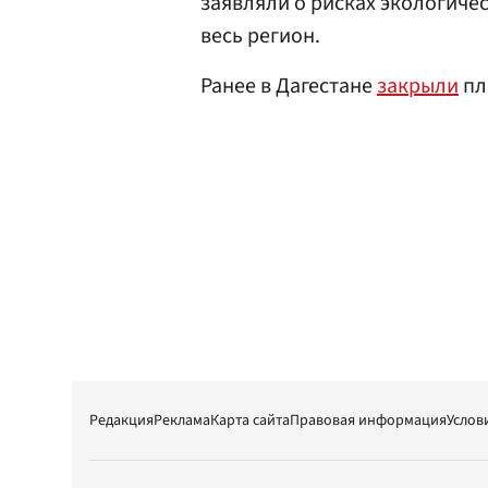
заявляли о рисках экологиче
весь регион.
Ранее в Дагестане
закрыли
пл
Редакция
Реклама
Карта сайта
Правовая информация
Услов