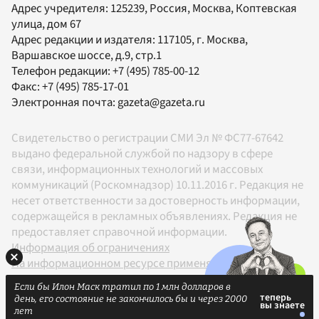
Адрес учредителя: 125239, Россия, Москва, Коптевская
улица, дом 67
Адрес редакции и издателя:
117105
, г.
Москва
,
Варшавское шоссе, д.9, стр.1
Телефон редакции:
+7 (495) 785-00-12
Факс:
+7 (495) 785-17-01
Электронная почта:
gazeta@gazeta.ru
Свидетельство о регистрации СМИ Эл № ФС77-67642
выдано федеральной службой по надзору в сфере
связи, информационных технологий и массовых
коммуникаций (Роскомнадзор) 10.11.2016 г. Редакция не
несет ответственности за достоверность информации,
содержащейся в рекламных объявлениях. Редакция не
предоставляет справочной информации.
Информация об ограничениях
На информационном ресурсе применяются
рекомендательные технологии в соответствии с
Если бы Илон Маск тратил по 1 млн долларов в
Правилами
день, его состояние не закончилось бы и через 2000
18+
лет