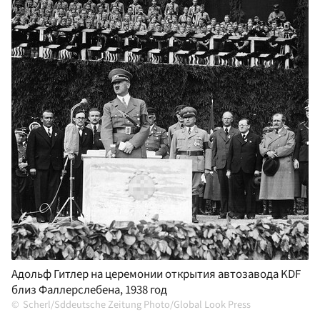
Адольф Гитлер на церемонии открытия автозавода KDF
близ Фаллерслебена, 1938 год
Scherl/Sddeutsche Zeitung Photo/Global Look Press