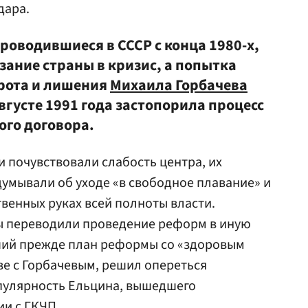
дара.
роводившиеся в СССР с конца 1980-х,
зание страны в кризис, а попытка
рота и лишения
Михаила Горбачева
вгусте 1991 года застопорила процесс
ого договора.
 почувствовали слабость центра, их
умывали об уходе «в свободное плавание» и
твенных руках всей полноты власти.
 переводили проведение реформ в иную
вший прежде план реформы со «здоровым
ве с Горбачевым, решил опереться
опулярность Ельцина, вышедшего
и с ГКЧП.