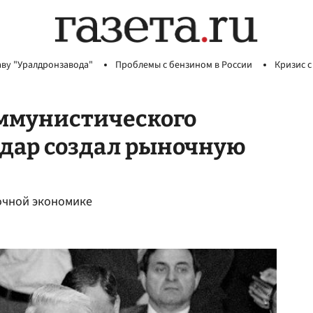
аву "Уралдронзавода"
Проблемы с бензином в России
Кризис с
оммунистического
йдар создал рыночную
ночной экономике