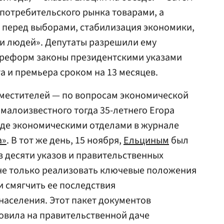
потребительского рынка товарами, а
ал перед выборами, стабилизация экономики,
и людей». Депутаты разрешили ему
реформ законы президентскими указами
а и премьера сроком на 13 месяцев.
заместителей — по вопросам экономической
малоизвестного тогда 35-летнего Егора
жде экономическими отделами в журнале
а»
. В тот же день, 15 ноября,
Ельциным
был
 десяти указов и правительственных
не только реализовать ключевые положения
 смягчить ее последствия
аселения. Этот пакет документов
товила на правительственной даче