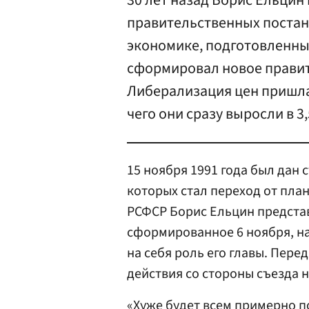
30 лет назад Борис Ельцин 
правительственных постан
экономике, подготовленны
сформировал новое правит
Либерализация цен пришлас
чего они сразу выросли в 3,
15 ноября 1991 года был дан
которых стал переход от пла
РСФСР Борис Ельцин предста
сформированное 6 ноября, на
на себя роль его главы. Пере
действия со стороны съезда 
«Хуже будет всем примерно по