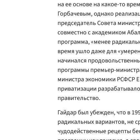
на ее основе на какое-то вр
Горбачевым, однако реализа
председатель Совета минист
совместно с академиком Аба
программа, «менее радикальн
время ушло даже для «умере
начинался продовольственный
программы премьер-министр
министра экономики РСФСР
Е
приватизации разрабатывало
правительство
.
Гайдар был убежден, что в 19
радикальных вариантов, не ср
чудодейственные рецепты бес