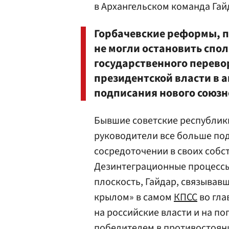
в Архангельском команда Гай
Горбачевские реформы, п
не могли остановить спол
государственного перево
президентской власти в а
подписания нового союзн
Бывшие советские республики
руководители все больше под
сосредоточении в своих собс
Дезинтеграционные процессы
плоскость, Гайдар, связыва
крылом» в самом
КПСС
во гла
на российские власти и на п
победителем в противостояни