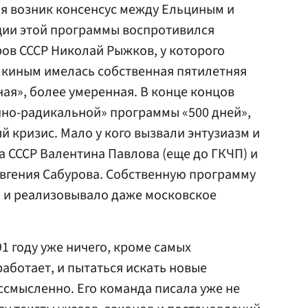
емя возник консенсус между Ельциным и
ции этой программы воспротивился
ров СССР
Николай Рыжков
, у которого
лкиным имелась собственная пятилетняя
ая», более умеренная. В конце концов
нно-радикальной» программы «500 дней»,
 кризис. Мало у кого вызвали энтузиазм и
а СССР
Валентина Павлова
(еще до ГКЧП) и
вгения Сабурова
. Собственную программу
 и реализовывало даже
московское
91 году уже ничего, кроме самых
аботает, и пытаться искать новые
смысленно. Его команда писала уже не