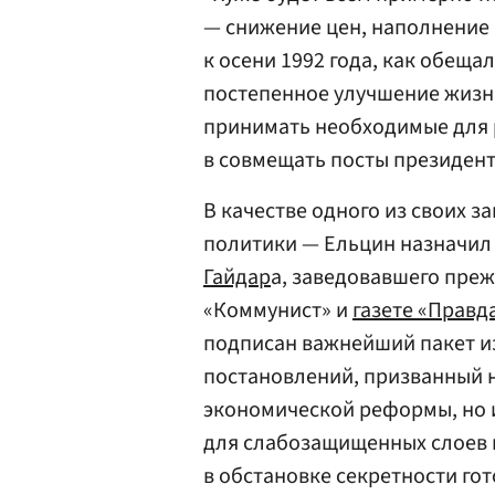
— снижение цен, наполнение 
к осени 1992 года, как обещ
постепенное улучшение жизн
принимать необходимые для 
в совмещать посты президент
В качестве одного из своих 
политики — Ельцин назначил 
Гайдар
а, заведовавшего пре
«Коммунист» и
газете «Правд
подписан важнейший пакет из
постановлений, призванный 
экономической реформы, но и
для слабозащищенных слоев н
в обстановке секретности го