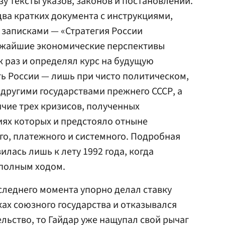
зу тексты указов, законов и постановлений.
ва кратких документа с инструкциями,
 записками — «Стратегия России
ижайшие экономические перспективы
к раз и определял курс на будущую
ь России — лишь при чисто политическом,
 другими государствами прежнего СССР, а
чие трех кризисов, полученных
виях которых и предстояло отныне
о, платежного и системного. Подробная
лась лишь к лету 1992 года, когда
полным ходом.
следнего момента упорно делал ставку
ах союзного государства и отказывался
льство, то Гайдар уже нащупал свой рычаг