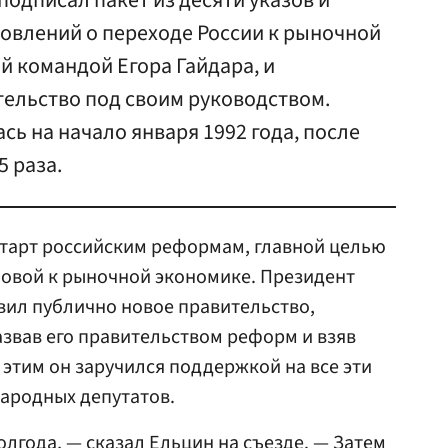
подписал пакет из десяти указов и
овлений о переходе России к рыночной
й командой Егора Гайдара, и
ельство под своим руководством.
ь на начало января 1992 года, после
5 раза.
 старт российским реформам, главной целью
новой к рыночной экономике. Президент
вил публично новое правительство,
звав его правительством реформ и взяв
д этим он заручился поддержкой на все эти
народных депутатов.
лгода, — сказал Ельцин на съезде. — Затем