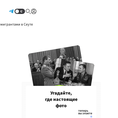
Авторизоваться
 мигрантами в Сеуте
Угадайте,
где настоящее
фото