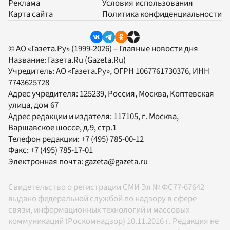
Реклама
Условия использования
Карта сайта
Политика конфиденциальности
© АО «Газета.Ру» (1999-2026) – Главные новости дня
Название:
Газета.Ru
(Gazeta.Ru)
Учредитель:
АО «Газета.Ру»
, ОГРН 1067761730376, ИНН
7743625728
Адрес учредителя: 125239, Россия, Москва, Коптевская
улица, дом 67
Адрес редакции и издателя:
117105
, г.
Москва
,
Варшавское шоссе, д.9, стр.1
Телефон редакции:
+7 (495) 785-00-12
Факс:
+7 (495) 785-17-01
Электронная почта:
gazeta@gazeta.ru
Свидетельство о регистрации СМИ Эл № ФС77-67642
выдано федеральной службой по надзору в сфере
связи, информационных технологий и массовых
коммуникаций (Роскомнадзор) 10.11.2016 г. Редакция не