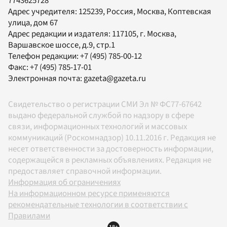
7743625728
Адрес учредителя: 125239, Россия, Москва, Коптевская
улица, дом 67
Адрес редакции и издателя:
117105
, г.
Москва
,
Варшавское шоссе, д.9, стр.1
Телефон редакции:
+7 (495) 785-00-12
Факс:
+7 (495) 785-17-01
Электронная почта:
gazeta@gazeta.ru
Свидетельство о регистрации СМИ Эл № ФС77-67642
выдано федеральной службой по надзору в сфере
связи, информационных технологий и массовых
коммуникаций (Роскомнадзор) 10.11.2016 г. Редакция не
несет ответственности за достоверность информации,
содержащейся в рекламных объявлениях. Редакция не
предоставляет справочной информации.
Информация об ограничениях
На информационном ресурсе применяются
рекомендательные технологии в соответствии с
Правилами