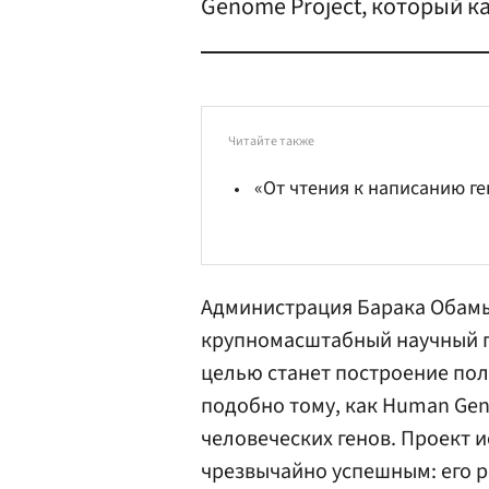
Genome Project, который к
Читайте также
«От чтения к написанию ге
Администрация Барака Обам
крупномасштабный научный пр
целью станет построение пол
подобно тому, как Human Gen
человеческих генов. Проект 
чрезвычайно успешным: его р