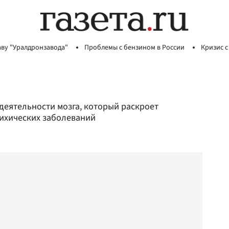
аву "Уралдронзавода"
Проблемы с бензином в России
Кризис с
деятельности мозга, который раскроет
сихических заболеваний