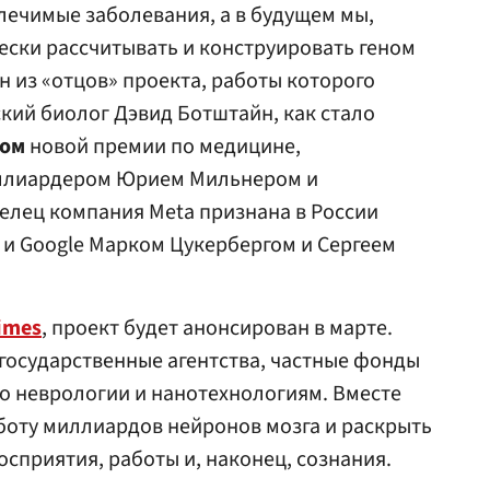
лечимые заболевания, а в будущем мы,
чески рассчитывать и конструировать геном
н из «отцов» проекта, работы которого
ский биолог Дэвид Ботштайн, как стало
том
новой премии по медицине,
иллиардером
Юрием Мильнером
и
елец компания Meta признана в России
 и Google
Марком Цукербергом
и
Сергеем
imes
, проект будет анонсирован в марте.
государственные агентства, частные фонды
о неврологии и нанотехнологиям. Вместе
боту миллиардов нейронов мозга и раскрыть
сприятия, работы и, наконец, сознания.