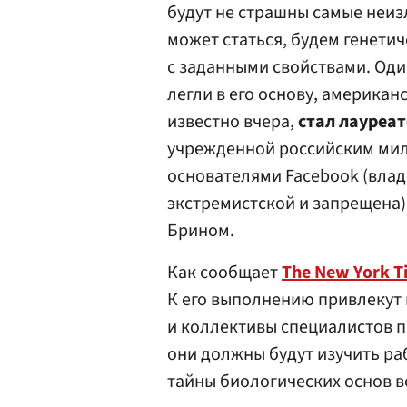
будут не страшны самые неиз
может статься, будем генети
с заданными свойствами. Оди
легли в его основу, американ
известно вчера,
стал лауреа
учрежденной российским м
основателями Facebook (влад
экстремистской и запрещена)
Брином
.
Как сообщает
The New York T
К его выполнению привлекут 
и коллективы специалистов п
они должны будут изучить ра
тайны биологических основ во