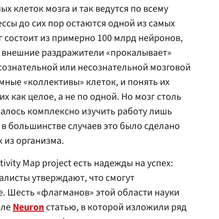
х клеток мозга и так ведутся по всему
ссы до сих пор остаются одной из самых
г состоит из примерно 100 млрд нейронов,
а внешние раздражители «прокалывает»
 сознательной или несознательной мозговой
мные «коллективы» клеток, и понять их
х как целое, а не по одной. Но мозг столь
валось комплексно изучить работу лишь
 в большинстве случаев это было сделано
 из организма.
ivity Map project есть надежды на успех:
алисты утверждают, что смогут
е. Шесть «флагманов» этой области науки
але
Neuron
статью, в которой изложили ряд