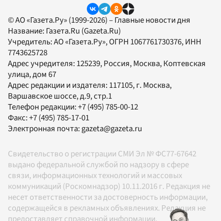
© АО «Газета.Ру» (1999-2026) – Главные новости дня
Название:
Газета.Ru
(Gazeta.Ru)
Учредитель:
АО «Газета.Ру»
, ОГРН 1067761730376, ИНН
7743625728
Адрес учредителя: 125239, Россия, Москва, Коптевская
улица, дом 67
Адрес редакции и издателя:
117105
, г.
Москва
,
Варшавское шоссе, д.9, стр.1
Телефон редакции:
+7 (495) 785-00-12
Факс:
+7 (495) 785-17-01
Электронная почта:
gazeta@gazeta.ru
Свидетельство о регистрации СМИ Эл № ФС77-67642
выдано федеральной службой по надзору в сфере
связи, информационных технологий и массовых
коммуникаций (Роскомнадзор) 10.11.2016 г. Редакция не
несет ответственности за достоверность информации,
содержащейся в рекламных объявлениях. Редакция не
предоставляет справочной информации.