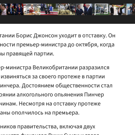
ании Борис Джонсон уходит в отставку. Он
ости премьер-министра до октября, когда
вы правящей партии.
ер-министра Великобритании разразился
 извиняться за своего протеже в партии
инчера. Достоянием общественности стал
тоянии алкогольного опьянения Пинчер
жчинам. Несмотря на отставку протеже
аны ополчилось на премьера.
дников правительства, включая двух