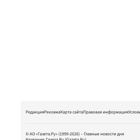
Редакция
Реклама
Карта сайта
Правовая информация
Услов
© АО «Газета.Ру» (1999-2026) – Главные новости дня
Название:
Газета.Ru
(Gazeta.Ru)