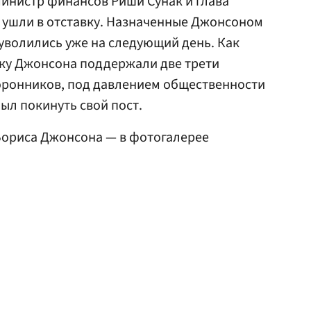
инистр финансов Риши Сунак и глава
ушли в отставку. Назначенные Джонсоном
 уволились уже на следующий день. Как
вку Джонсона поддержали две трети
торонников, под давлением общественности
л покинуть свой пост.
Бориса Джонсона — в фотогалерее