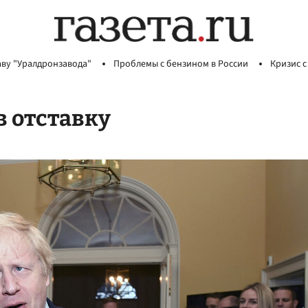
аву "Уралдронзавода"
Проблемы с бензином в России
Кризис с
в отставку