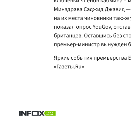
ключевых членов кабмина – м
Минздрава Саджид Джавид — 
на их места чиновники также
показал опрос YouGov, отста
британцев. Оставшись без с
премьер-министр вынужден бы
Яркие события премьерства 
«Газеты.Ru»