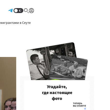
Авторизоваться
 мигрантами в Сеуте
Угадайте,
где настоящее
фото