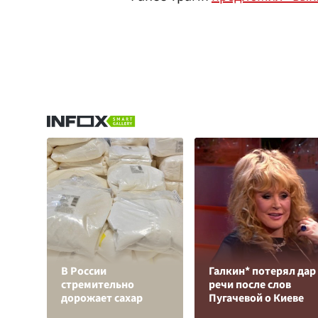
В России
Галкин* потерял дар
стремительно
речи после слов
дорожает сахар
Пугачевой о Киеве