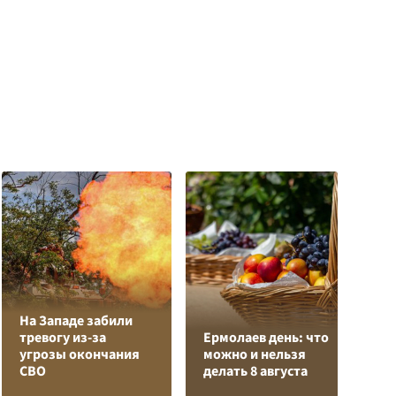
На Западе забили
Л
тревогу из-за
Ермолаев день: что
з
угрозы окончания
можно и нельзя
в
СВО
делать 8 августа
р