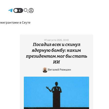
Авторизоваться
 мигрантами в Сеуте
07 августа 2026, 10:43
Посадил всех и скинул
ядерную бомбу: каким
президентом мог бы стать
ИИ
Виталий Рюмшин