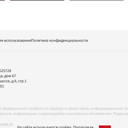
ия использования
Политика конфиденциальности
625728
а, дом 67
ссе, д.9, стр.1
-01
но федеральной службой по надзору в сфере связи, информационных т
товерность информации, содержащейся в рекламных объявлениях. Редак
ные технологии в соответствии с Правилами
На сайте используются cookies. Продолжая