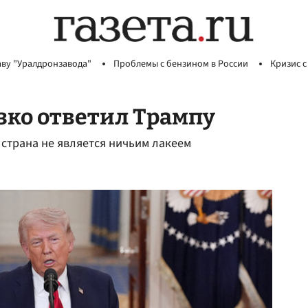
аву "Уралдронзавода"
Проблемы с бензином в России
Кризис с
зко ответил Трампу
 страна не является ничьим лакеем