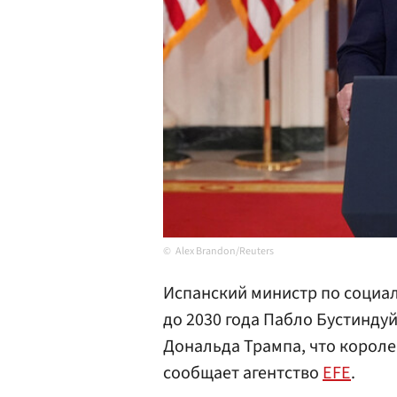
Alex Brandon/Reuters
Испанский министр по социа
до 2030 года Пабло Бустинду
Дональда Трампа, что короле
сообщает агентство
EFE
.