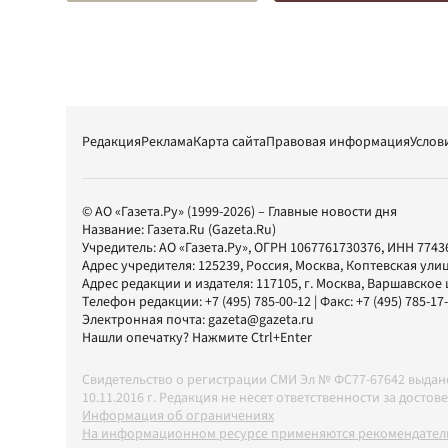
Редакция
Реклама
Карта сайта
Правовая информация
Услов
© АО «Газета.Ру» (1999-2026) – Главные новости дня
Название:
Газета.Ru
(Gazeta.Ru)
Учредитель:
АО «Газета.Ру»
, ОГРН 1067761730376, ИНН 7743
Адрес учредителя: 125239, Россия, Москва, Коптевская улиц
Адрес редакции и издателя:
117105
, г.
Москва
,
Варшавское шо
Телефон редакции:
+7 (495) 785-00-12
| Факс:
+7 (495) 785-17
Электронная почта:
gazeta@gazeta.ru
Нашли опечатку? Нажмите Ctrl+Enter
Свидетельство о регистрации СМИ Эл № ФС77-67642 выда
10.11.2016 г. Редакция не несет ответственности за дос
Информация об ограничениях
На информационном ресурсе применяются рекомендатель