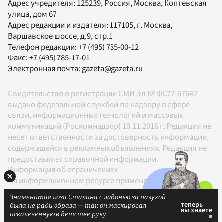
Адрес учредителя: 125239, Россия, Москва, Коптевская
улица, дом 67
Адрес редакции и издателя:
117105
, г.
Москва
,
Варшавское шоссе, д.9, стр.1
Телефон редакции:
+7 (495) 785-00-12
Факс:
+7 (495) 785-17-01
Электронная почта:
gazeta@gazeta.ru
Свидетельство о регистрации СМИ Эл № ФС77-67642
выдано федеральной службой по надзору в сфере
связи, информационных технологий и массовых
коммуникаций (Роскомнадзор) 10.11.2016 г. Редакция не
несет ответственности за достоверность информации,
содержащейся в рекламных объявлениях. Редакция не
предоставляет справочной информации.
Информация об ограничениях
На информационном ресурсе применяются
рекомендательные технологии в соответствии с
Знаменитая поза Сталина с ладонью за пазухой
Правилами
была не ради образа — так он маскировал
18+
искалеченную в детстве руку