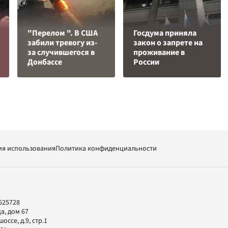
"Перелом ". В США
Госдума приняла
забили тревогу из-
закон о запрете на
за случившегося в
проживание в
Донбассе
России
ия использования
Политика конфиденциальности
625728
а, дом 67
ссе, д.9, стр.1