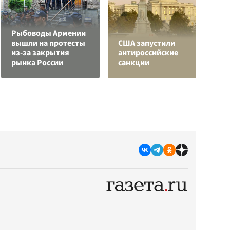
Рыбоводы Армении
вышли на протесты
США запустили
В
из-за закрытия
антироссийские
с
рынка России
санкции
д