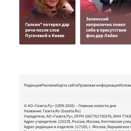
Зеленский
Галкин* потерял дар
неприлично повел
речи после слов
cебя в присутствии
Пугачевой о Киеве
фон дер Ляйен
Редакция
Реклама
Карта сайта
Правовая информация
Услов
© АО «Газета.Ру» (1999-2026) – Главные новости дня
Название:
Газета.Ru
(Gazeta.Ru)
Учредитель:
АО «Газета.Ру»
, ОГРН 1067761730376, ИНН 7743
Адрес учредителя: 125239, Россия, Москва, Коптевская улиц
Адрес редакции и издателя:
117105
, г.
Москва
,
Варшавское шо