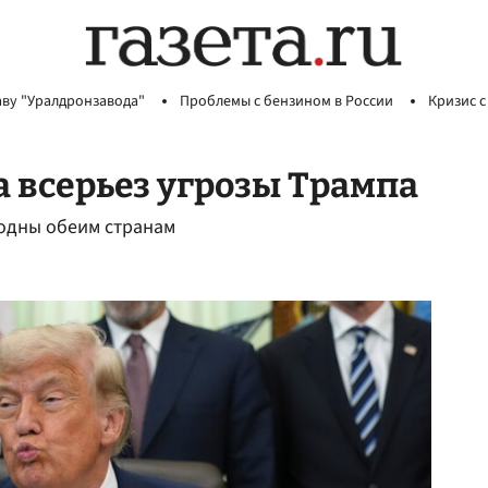
аву "Уралдронзавода"
Проблемы с бензином в России
Кризис с
 всерьез угрозы Трампа
годны обеим странам