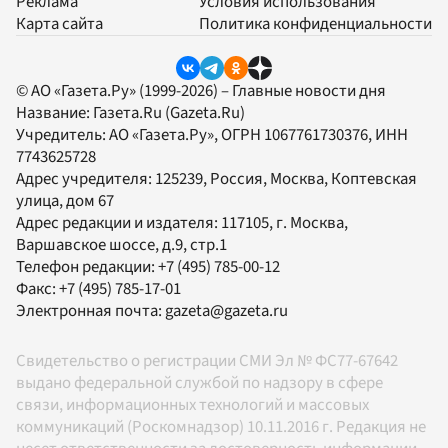
Реклама
Условия использования
Карта сайта
Политика конфиденциальности
© АО «Газета.Ру» (1999-2026) – Главные новости дня
Название:
Газета.Ru
(Gazeta.Ru)
Учредитель:
АО «Газета.Ру»
, ОГРН 1067761730376, ИНН
7743625728
Адрес учредителя: 125239, Россия, Москва, Коптевская
улица, дом 67
Адрес редакции и издателя:
117105
, г.
Москва
,
Варшавское шоссе, д.9, стр.1
Телефон редакции:
+7 (495) 785-00-12
Факс:
+7 (495) 785-17-01
Электронная почта:
gazeta@gazeta.ru
Свидетельство о регистрации СМИ Эл № ФС77-67642
выдано федеральной службой по надзору в сфере
связи, информационных технологий и массовых
коммуникаций (Роскомнадзор) 10.11.2016 г. Редакция не