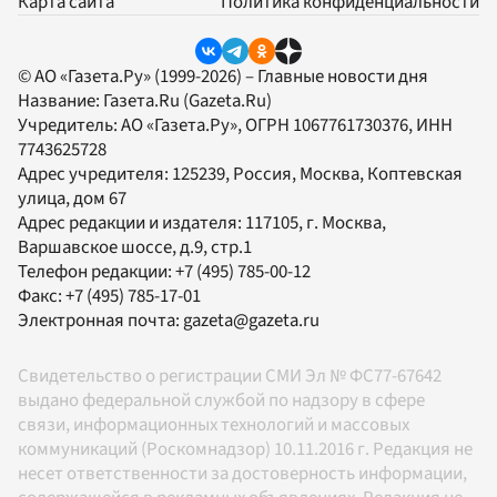
Карта сайта
Политика конфиденциальности
© АО «Газета.Ру» (1999-2026) – Главные новости дня
Название:
Газета.Ru
(Gazeta.Ru)
Учредитель:
АО «Газета.Ру»
, ОГРН 1067761730376, ИНН
7743625728
Адрес учредителя: 125239, Россия, Москва, Коптевская
улица, дом 67
Адрес редакции и издателя:
117105
, г.
Москва
,
Варшавское шоссе, д.9, стр.1
Телефон редакции:
+7 (495) 785-00-12
Факс:
+7 (495) 785-17-01
Электронная почта:
gazeta@gazeta.ru
Свидетельство о регистрации СМИ Эл № ФС77-67642
выдано федеральной службой по надзору в сфере
связи, информационных технологий и массовых
коммуникаций (Роскомнадзор) 10.11.2016 г. Редакция не
несет ответственности за достоверность информации,