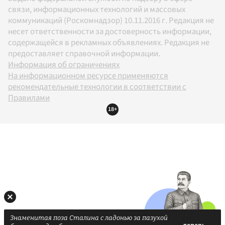
связи, информационных технологий и массовых
коммуникаций (Роскомнадзор) 10.11.2016 г. Редакция не
несет ответственности за достоверность информации,
содержащейся в рекламных объявлениях. Редакция не
предоставляет справочной информации.
Информация об ограничениях
На информационном ресурсе применяются
рекомендательные технологии в соответствии с
Правилами
18+
Знаменитая поза Сталина с ладонью за пазухой