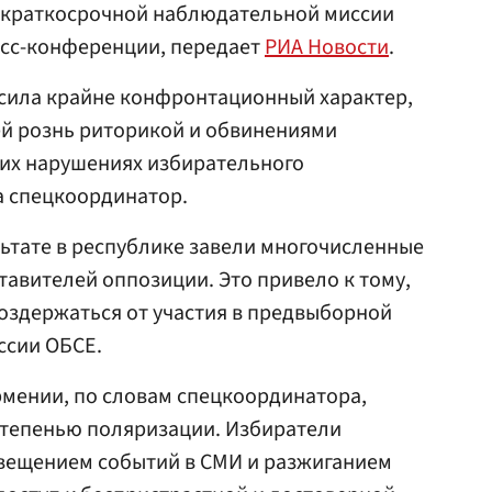
 краткосрочной наблюдательной миссии
есс-конференции, передает
РИА Новости
.
сила крайне конфронтационный характер,
й рознь риторикой и обвинениями
гих нарушениях избирательного
а спецкоординатор.
льтате в республике завели многочисленные
тавителей оппозиции. Это привело к тому,
оздержаться от участия в предвыборной
ссии ОБСЕ.
рмении, по словам спецкоординатора,
степенью поляризации. Избиратели
свещением событий в СМИ и разжиганием