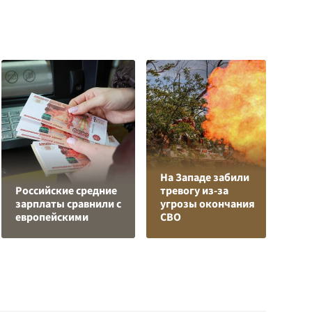
На Западе забили
К
Российские средние
тревогу из-за
Л
зарплаты сравнили с
угрозы окончания
К
европейскими
СВО
с