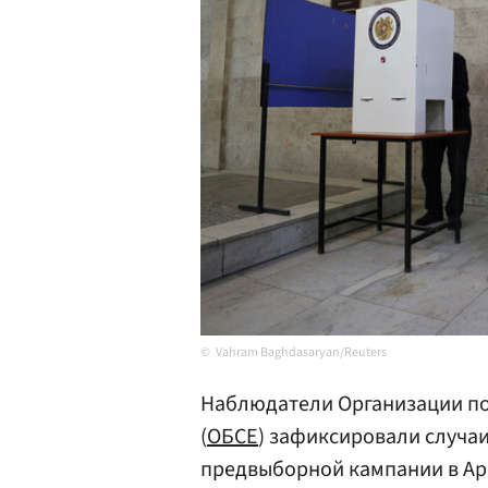
Vahram Baghdasaryan/Reuters
Наблюдатели Организации по 
(
ОБСЕ
) зафиксировали случа
предвыборной кампании в Ар