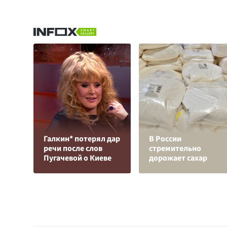
Галкин* потерял дар
В России
речи после слов
стремительно
Пугачевой о Киеве
дорожает сахар