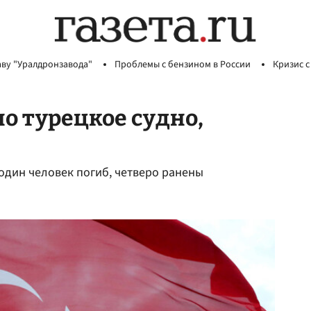
аву "Уралдронзавода"
Проблемы с бензином в России
Кризис с
о турецкое судно,
 один человек погиб, четверо ранены