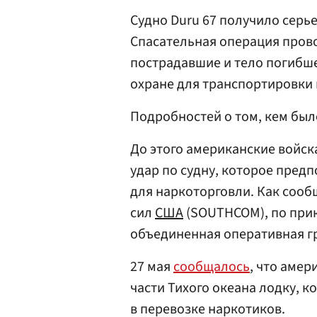
Судно Duru 67 получило серь
Спасательная операция прово
пострадавшие и тело погибш
охране для транспортировки 
Подробностей о том, кем был
До этого американские войс
удар по судну, которое пред
для наркоторговли. Как со
сил
США
(SOUTHCOM), по прик
объединенная оперативная гр
27 мая
сообщалось
, что аме
части Тихого океана лодку, 
в перевозке наркотиков.