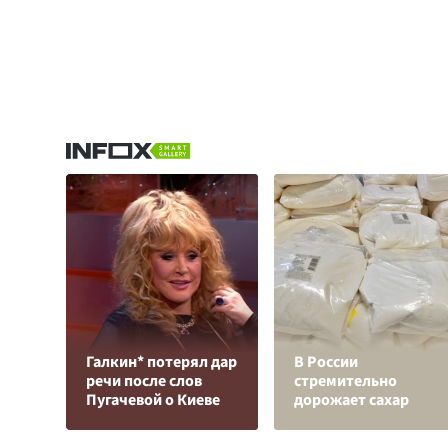
Галкин* потерял дар
В России
речи после слов
стремительно
Пугачевой о Киеве
дорожает сахар