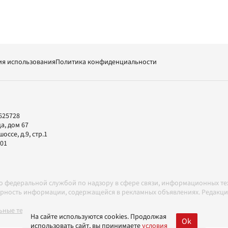
ия использования
Политика конфиденциальности
625728
а, дом 67
ссе, д.9, стр.1
-01
но федеральной службой по надзору в сфере связи, информационных т
товерность информации, содержащейся в рекламных объявлениях. Редак
ные технологии в соответствии с Правилами
На сайте используются cookies. Продолжая
Ok
использовать сайт, вы принимаете
условия