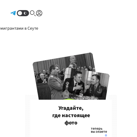
Авторизоваться
 мигрантами в Сеуте
Угадайте,
где настоящее
фото