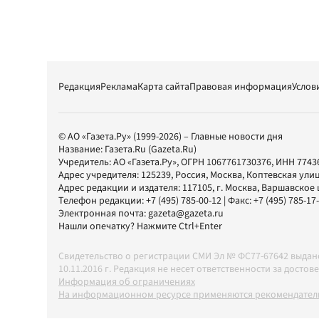
Редакция
Реклама
Карта сайта
Правовая информация
Услов
© АО «Газета.Ру» (1999-2026) – Главные новости дня
Название:
Газета.Ru
(Gazeta.Ru)
Учредитель:
АО «Газета.Ру»
, ОГРН 1067761730376, ИНН 7743
Адрес учредителя: 125239, Россия, Москва, Коптевская улиц
Адрес редакции и издателя:
117105
, г.
Москва
,
Варшавское шо
Телефон редакции:
+7 (495) 785-00-12
| Факс:
+7 (495) 785-17
Электронная почта:
gazeta@gazeta.ru
Нашли опечатку? Нажмите Ctrl+Enter
Свидетельство о регистрации СМИ Эл № ФС77-67642 выда
10.11.2016 г. Редакция не несет ответственности за дос
Информация об ограничениях
На информационном ресурсе применяются рекомендатель