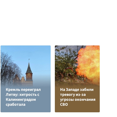
Кремль переиграл
На Западе забили
Литву: хитрость с
тревогу из-за
Е
Калининградом
угрозы окончания
м
сработала
СВО
д