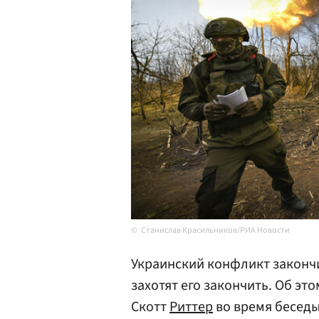
Станислав Красильников/РИА Новости
Украинский конфликт закончи
захотят его закончить. Об э
Скотт
Риттер
во время беседы