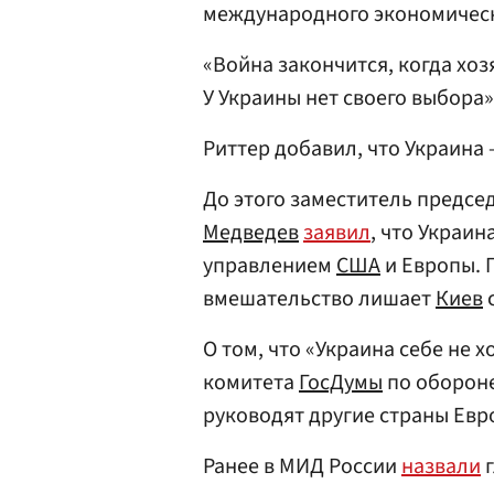
международного экономичес
«Война закончится, когда хоз
У Украины нет своего выбора»
Риттер добавил, что Украина
До этого заместитель предсе
Медведев
заявил
, что Украи
управлением
США
и Европы. 
вмешательство лишает
Киев
с
О том, что «Украина себе не 
комитета
ГосДумы
по оборон
руководят другие страны Евр
Ранее в МИД России
назвали
г